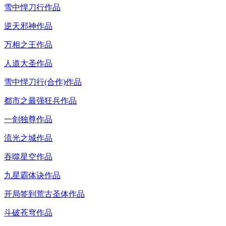
雪中悍刀行作品
逆天邪神作品
万相之王作品
人道大圣作品
雪中悍刀行(合作)作品
都市之最强狂兵作品
一剑独尊作品
流光之城作品
吞噬星空作品
九星霸体诀作品
开局签到荒古圣体作品
斗破苍穹作品