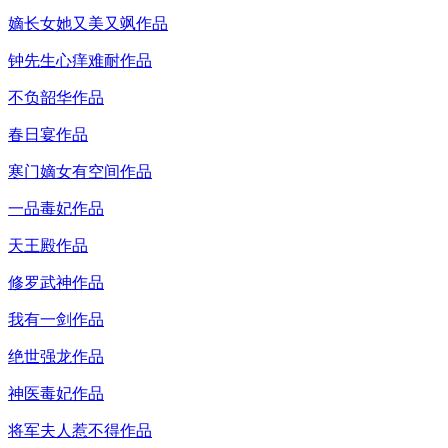
嫡长女她又美又飒作品
钟先生心痒难耐作品
不负韶华作品
春日宴作品
寒门嫡女有空间作品
一品毒妃作品
天王殿作品
修罗武神作品
我有一剑作品
绝世强龙作品
神医毒妃作品
将军夫人惹不得作品