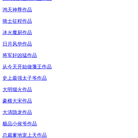
鸿天神尊作品
骑士征程作品
冰火魔厨作品
日月风华作品
将军好凶猛作品
从今天开始做藩王作品
史上最强太子爷作品
大明烟火作品
豪横大宋作品
大清隐龙作品
极品小侯爷作品
总裁爹地宠上天作品