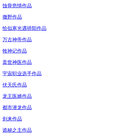
蚀骨危情作品
撒野作品
恰似寒光遇骄阳作品
万古神帝作品
牧神记作品
盖世神医作品
宇宙职业选手作品
伏天氏作品
龙王医婿作品
都市潜龙作品
剑来作品
诡秘之主作品