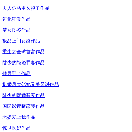
夫人你马甲又掉了作品
进化狂潮作品
渣女图鉴作品
极品上门女婿作品
重生之全球首富作品
陆少的隐婚罪妻作品
他最野了作品
退婚后大佬她又美又飒作品
陆少的暖婚新妻作品
国民影帝暗恋我作品
老婆爱上我作品
惊世医妃作品