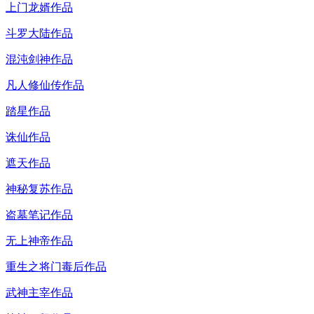
上门龙婿作品
斗罗大陆作品
混沌剑神作品
凡人修仙传作品
踏星作品
诛仙作品
遮天作品
神秘复苏作品
盗墓笔记作品
无上神帝作品
重生之将门毒后作品
武神主宰作品